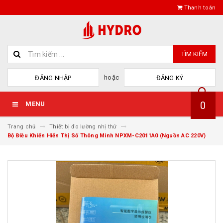
Thanh toán
TÌM KIẾM
hoặc
ĐĂNG NHẬP
ĐĂNG KÝ
0
MENU
Trang chủ
Thiết bị đo lường nhị thứ
Bộ Điều Khiển Hiển Thị Số Thông Minh NPXM-C2011A0 (Nguồn AC 220V)