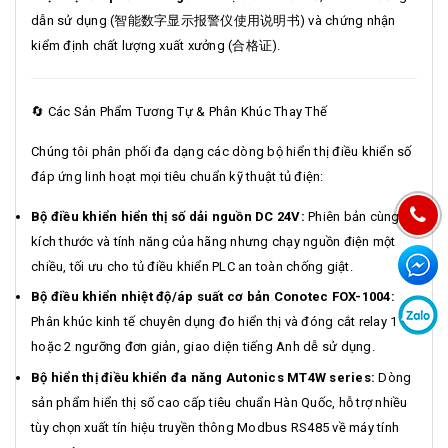
dẫn sử dụng (智能数字显示报警仪使用说明书) và chứng nhận
kiểm định chất lượng xuất xưởng (合格证).
🔄 Các Sản Phẩm Tương Tự & Phân Khúc Thay Thế
Chúng tôi phân phối đa dạng các dòng bộ hiển thị điều khiển số
đáp ứng linh hoạt mọi tiêu chuẩn kỹ thuật tủ điện:
Bộ điều khiển hiển thị số dải nguồn DC 24V:
Phiên bản cùng
kích thước và tính năng của hãng nhưng chạy nguồn điện một
chiều, tối ưu cho tủ điều khiển PLC an toàn chống giật.
Bộ điều khiển nhiệt độ/áp suất cơ bản Conotec FOX-1004:
Phân khúc kinh tế chuyên dụng đo hiển thị và đóng cắt relay 1
hoặc 2 ngưỡng đơn giản, giao diện tiếng Anh dễ sử dụng.
Bộ hiển thị điều khiển đa năng Autonics MT4W series:
Dòng
sản phẩm hiển thị số cao cấp tiêu chuẩn Hàn Quốc, hỗ trợ nhiều
tùy chọn xuất tín hiệu truyền thông Modbus RS485 về máy tính