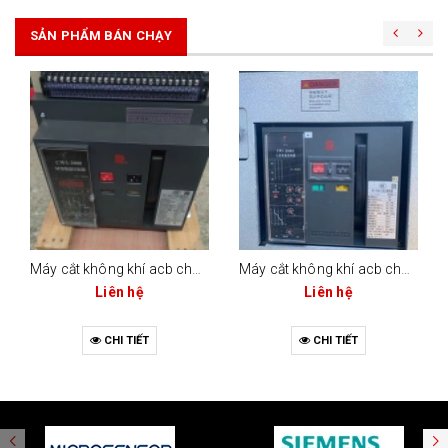
SẢN PHẨM BÁN CHẠY
Máy cắt không khí acb changrong cw1-2000 (bộ điều khiển m-type)
Máy cắt không khí acb changrong cw1-2000c (2000a - 3 cực / 4 cực)
Liên hệ
Liên hệ
CHI TIẾT
CHI TIẾT