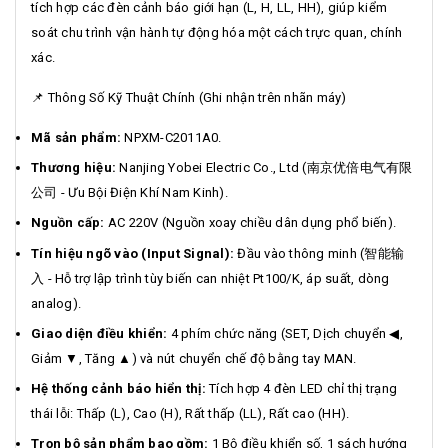
tích hợp các đèn cảnh báo giới hạn (L, H, LL, HH), giúp kiểm
soát chu trình vận hành tự động hóa một cách trực quan, chính
xác.
📌 Thông Số Kỹ Thuật Chính (Ghi nhận trên nhãn máy)
Mã sản phẩm:
NPXM-C2011A0.
Thương hiệu:
Nanjing Yobei Electric Co., Ltd (南京优倍电气有限
公司 - Ưu Bội Điện Khí Nam Kinh).
Nguồn cấp:
AC 220V (Nguồn xoay chiều dân dụng phổ biến).
Tín hiệu ngõ vào (Input Signal):
Đầu vào thông minh (智能输
入 - Hỗ trợ lập trình tùy biến can nhiệt Pt100/K, áp suất, dòng
analog).
Giao diện điều khiển:
4 phím chức năng (SET, Dịch chuyển ◀,
Giảm ▼, Tăng ▲) và nút chuyển chế độ bằng tay MAN.
Hệ thống cảnh báo hiển thị:
Tích hợp 4 đèn LED chỉ thị trạng
thái lỗi: Thấp (L), Cao (H), Rất thấp (LL), Rất cao (HH).
Trọn bộ sản phẩm bao gồm:
1 Bộ điều khiển số, 1 sách hướng