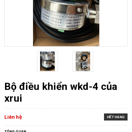
Bộ điều khiển wkd-4 của
xrui
Liên hệ
HẾT HÀNG
TỔNG QUAN