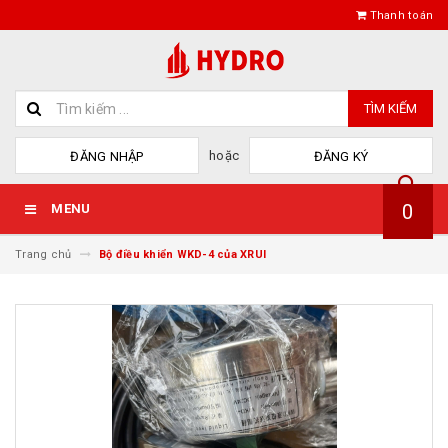
Thanh toán
TÌM KIẾM
hoặc
ĐĂNG NHẬP
ĐĂNG KÝ
0
MENU
Trang chủ
Bộ điều khiển WKD-4 của XRUI