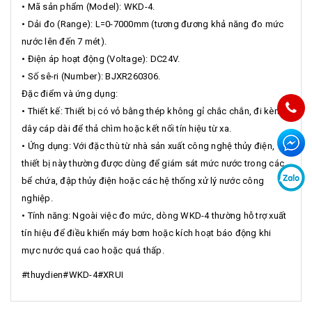
• Mã sản phẩm (Model): WKD-4.
• Dải đo (Range): L=0-7000mm (tương đương khả năng đo mức
nước lên đến 7 mét).
• Điện áp hoạt động (Voltage): DC24V.
• Số sê-ri (Number): BJXR260306.
Đặc điểm và ứng dụng:
• Thiết kế: Thiết bị có vỏ bằng thép không gỉ chắc chắn, đi kèm
dây cáp dài để thả chìm hoặc kết nối tín hiệu từ xa.
• Ứng dụng: Với đặc thù từ nhà sản xuất công nghệ thủy điện,
thiết bị này thường được dùng để giám sát mức nước trong các
bể chứa, đập thủy điện hoặc các hệ thống xử lý nước công
nghiệp.
• Tính năng: Ngoài việc đo mức, dòng WKD-4 thường hỗ trợ xuất
tín hiệu để điều khiển máy bơm hoặc kích hoạt báo động khi
mực nước quá cao hoặc quá thấp.
#thuydien#WKD-4#XRUI