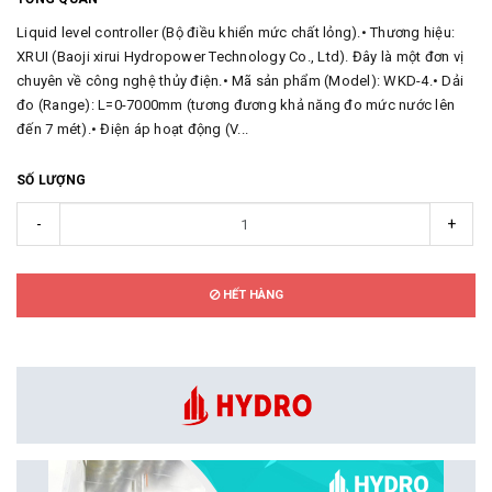
Liquid level controller (Bộ điều khiển mức chất lỏng).• Thương hiệu:
XRUI (Baoji xirui Hydropower Technology Co., Ltd). Đây là một đơn vị
chuyên về công nghệ thủy điện.• Mã sản phẩm (Model): WKD-4.• Dải
đo (Range): L=0-7000mm (tương đương khả năng đo mức nước lên
đến 7 mét).• Điện áp hoạt động (V...
SỐ LƯỢNG
-
+
HẾT HÀNG