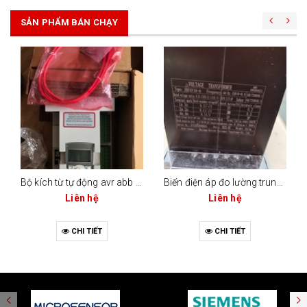
SẢN PHẨM BÁN CHẠY
Bộ kích từ tự động avr abb unitrol 1020-003 (mã 3bhe030579r0003)
Biến điện áp đo lường trung thế (voltage transformer - vt/pt)
Liên hệ
Liên hệ
CHI TIẾT
CHI TIẾT