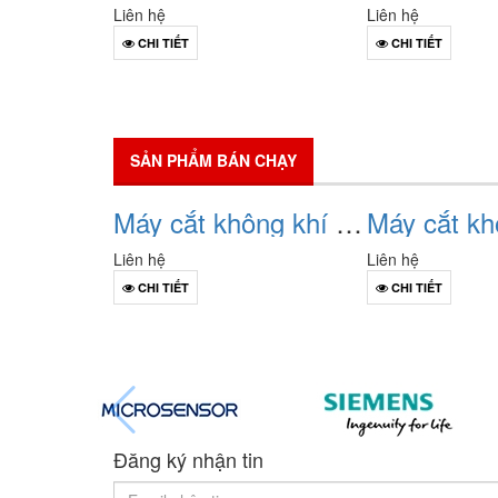
Liên hệ
Liên hệ
CHI TIẾT
CHI TIẾT
SẢN PHẨM BÁN CHẠY
Máy cắt không khí acb changrong cw1-2000 (bộ điều khiển m-type)
Liên hệ
Liên hệ
CHI TIẾT
CHI TIẾT
Đăng ký nhận tin