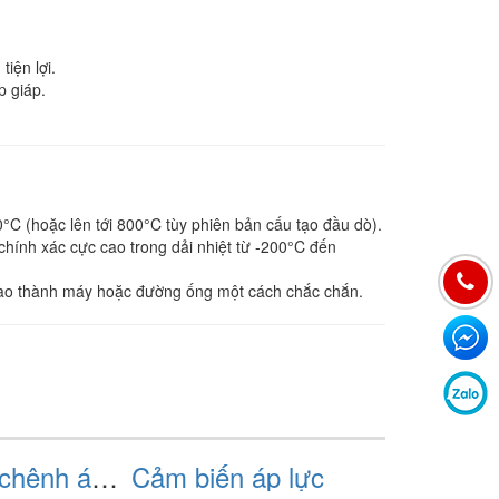
iện lợi.
p giáp.
C (hoặc lên tới 800°C tùy phiên bản cấu tạo đầu dò).
hính xác cực cao trong dải nhiệt từ -200°C đến
p vào thành máy hoặc đường ống một cách chắc chắn.
Cảm biến chênh áp lực 540/7dd
Cảm biến áp lực