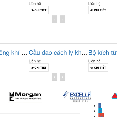
Liên hệ
Liên hệ
CHI TIẾT
CHI TIẾT
Máy cắt không khí acb changrong cw1-2000c (2000a - 3 cực / 4 cực)
Cầu dao cách ly khung nader ndw2gz-2000 (2000a / 4 cực)
Liên hệ
Liên hệ
CHI TIẾT
CHI TIẾT