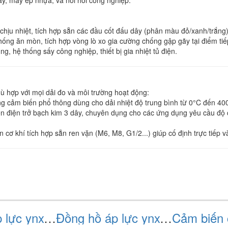
sấy, máy ép nhựa, và nồi hơi công nghiệp.
chịu nhiệt, tích hợp sẵn các đầu cốt đấu dây (phân màu đỏ/xanh/trắng) t
hống ăn mòn, tích hợp vòng lò xo gia cường chống gập gãy tại điểm tiế
, hệ thống sấy công nghiệp, thiết bị gia nhiệt tủ điện.
ù hợp với mọi dải đo và môi trường hoạt động:
 cảm biến phổ thông dùng cho dải nhiệt độ trung bình từ 0°C đến 400°
 điện trở bạch kim 3 dây, chuyên dụng cho các ứng dụng yêu cầu độ c
 cơ khí tích hợp sẵn ren vặn (M6, M8, G1/2...) giúp cố định trực tiế
Đồng hồ áp lực ynxc100 zt
Đồng hồ áp lực ynxc100