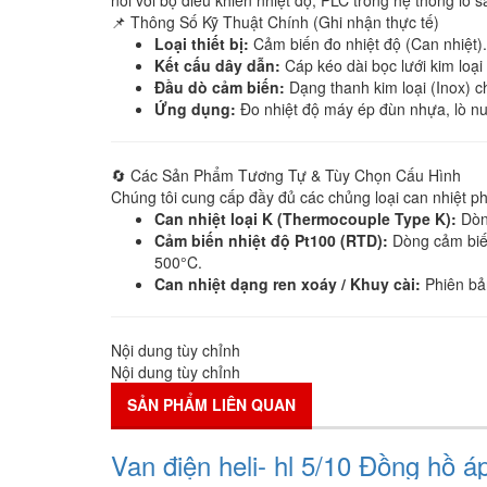
nối với bộ điều khiển nhiệt độ, PLC trong hệ thống lò 
📌 Thông Số Kỹ Thuật Chính (Ghi nhận thực tế)
Loại thiết bị:
Cảm biến đo nhiệt độ (Can nhiệt).
Kết cấu dây dẫn:
Cáp kéo dài bọc lưới kim loại 
Đầu dò cảm biến:
Dạng thanh kim loại (Inox) c
Ứng dụng:
Đo nhiệt độ máy ép đùn nhựa, lò nung
🔄 Các Sản Phẩm Tương Tự & Tùy Chọn Cấu Hình
Chúng tôi cung cấp đầy đủ các chủng loại can nhiệt ph
Can nhiệt loại K (Thermocouple Type K):
Dòng
Cảm biến nhiệt độ Pt100 (RTD):
Dòng cảm biến
500°C.
Can nhiệt dạng ren xoáy / Khuy cài:
Phiên bản
Nội dung tùy chỉnh
Nội dung tùy chỉnh
SẢN PHẨM LIÊN QUAN
Van điện heli- hl 5/10