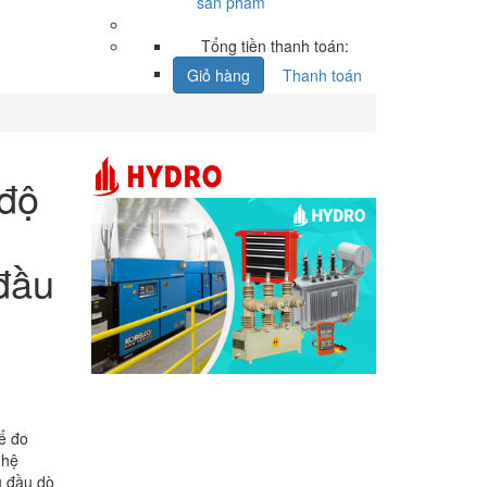
sản phẩm
Tổng tiền thanh toán:
Giỏ hàng
Thanh toán
 độ
 đầu
ể đo
 hệ
u đầu dò