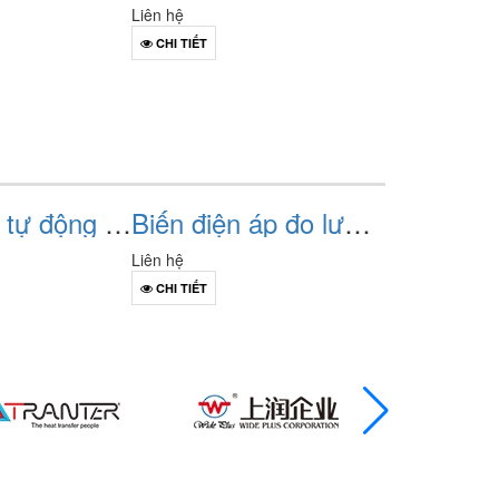
Liên hệ
Liên hệ
CHI TIẾT
CHI TIẾT
Bộ kích từ tự động avr abb unitrol 1020-003 (mã 3bhe030579r0003)
Biến điện áp đo lường trung thế (voltage transformer - vt/pt)
Liên hệ
Liên hệ
CHI TIẾT
CHI TIẾT