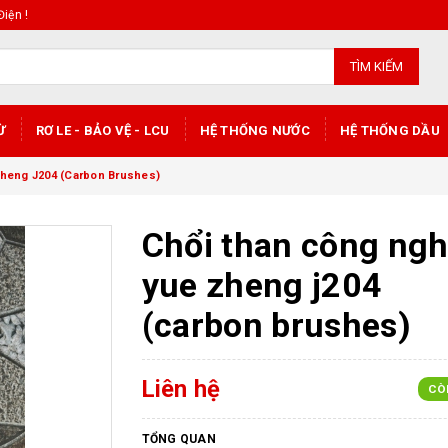
iện !
TÌM KIẾM
Ừ
RƠ LE - BẢO VỆ - LCU
HỆ THỐNG NƯỚC
HỆ THỐNG DẦU
heng J204 (Carbon Brushes)
Chổi than công ngh
yue zheng j204
(carbon brushes)
Liên hệ
CÒ
TỔNG QUAN