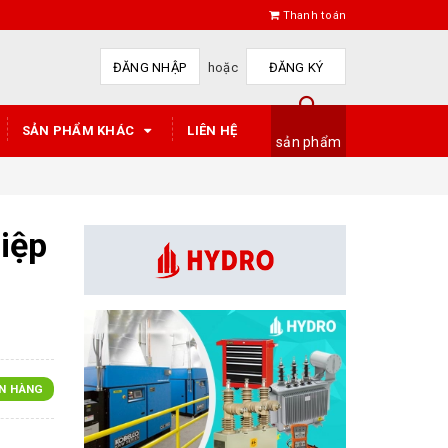
Thanh toán
ĐĂNG NHẬP
hoặc
ĐĂNG KÝ
SẢN PHẨM KHÁC
LIÊN HỆ
sản phẩm
iệp
N HÀNG