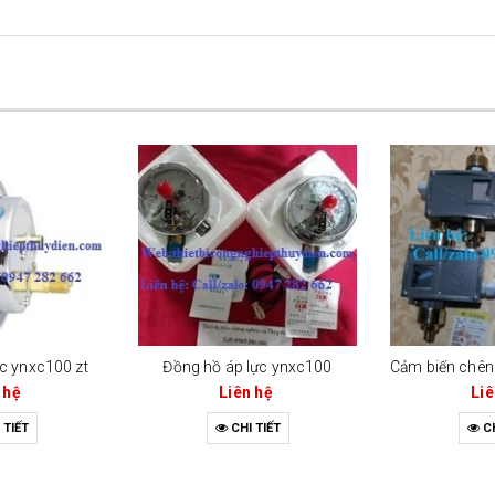
c ynxc100 zt
Đồng hồ áp lực ynxc100
 hệ
Liên hệ
Liê
 TIẾT
CHI TIẾT
CH