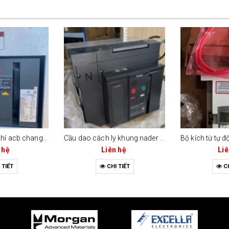
Máy cắt không khí acb changrong cw1-2000c (2000a - 3 cực / 4 cực)
Cầu dao cách ly khung nader ndw2gz-2000 (2000a / 4 cực)
 hệ
Liên hệ
Liê
 TIẾT
CHI TIẾT
CH