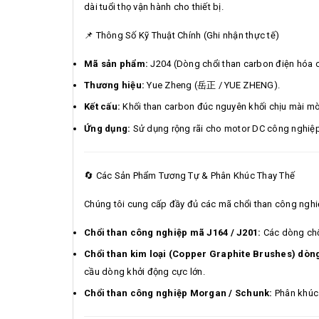
dài tuổi thọ vận hành cho thiết bị.
📌 Thông Số Kỹ Thuật Chính (Ghi nhận thực tế)
Mã sản phẩm:
J204 (Dòng chổi than carbon điện hóa c
Thương hiệu:
Yue Zheng (岳正 / YUE ZHENG).
Kết cấu:
Khối than carbon đúc nguyên khối chịu mài mò
Ứng dụng:
Sử dụng rộng rãi cho motor DC công nghiệp, 
🔄 Các Sản Phẩm Tương Tự & Phân Khúc Thay Thế
Chúng tôi cung cấp đầy đủ các mã chổi than công nghiệ
Chổi than công nghiệp mã J164 / J201:
Các dòng chổi
Chổi than kim loại (Copper Graphite Brushes) dòng
cầu dòng khởi động cực lớn.
Chổi than công nghiệp Morgan / Schunk:
Phân khúc 