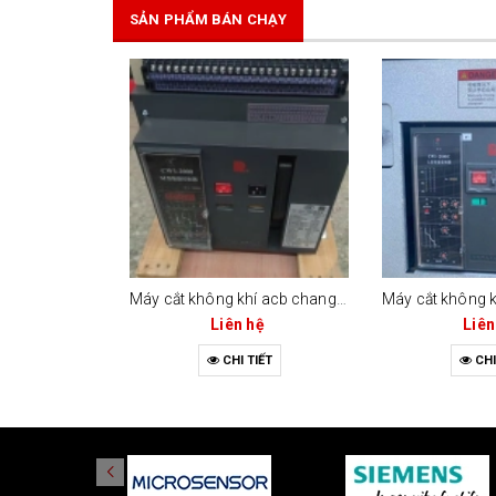
SẢN PHẨM BÁN CHẠY
Máy cắt không khí acb changrong cw1-2000 (bộ điều khiển m-type)
Liên hệ
Liên
CHI TIẾT
CHI