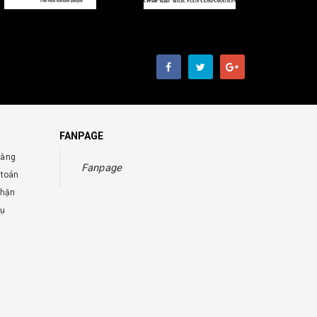
FANPAGE
hàng
Fanpage
 toán
nhận
vụ