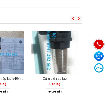
Cảm biến chênh áp lực 540/7dd
Cảm biến áp lực
n hệ
Liên hệ
Li
I TIẾT
CHI TIẾT
C