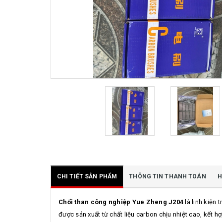
CHI TIẾT SẢN PHẨM
THÔNG TIN THANH TOÁN
H
Chổi than công nghiệp Yue Zheng J204
là linh kiện
được sản xuất từ chất liệu carbon chịu nhiệt cao, kết h