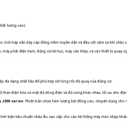
hất lượng cao).
n, tích hợp sẵn dây cáp đồng mềm truyền dẫn và đầu cốt cắm cơ khí chắc 
máy phát điện trạm, động cơ tời trục, máy cán thép, và các thiết bị quay n
p đa dạng chất liệu để phù hợp với từng tốc độ quay của động cơ:
 than điện hóa có mật độ dòng điện và độ cứng khác nhau, tối ưu cho động
 J300 series:
Phiên bản chứa hàm lượng bột đồng cao, chuyên dụng cho m
linh kiện tiêu chuẩn châu Âu cao cấp cho các hệ thống máy móc nhập khẩu