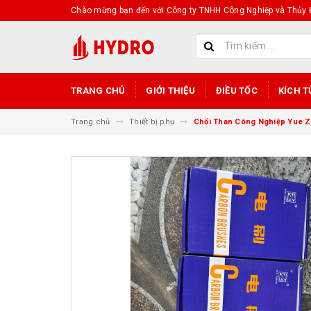
Chào mừng bạn đến với Công ty TNHH Công Nghiệp và Thủy Đ
TRANG CHỦ
GIỚI THIỆU
ĐIỀU TỐC
KÍCH T
Trang chủ
Thiết bị phụ
Chổi Than Công Nghiệp Yue Z