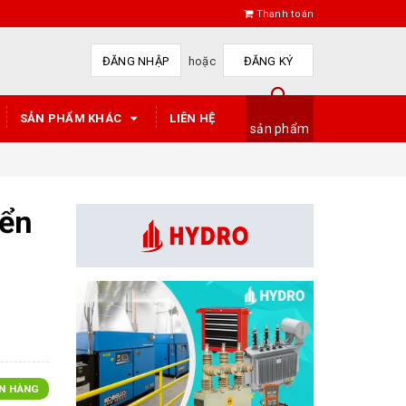
Thanh toán
ĐĂNG NHẬP
hoặc
ĐĂNG KÝ
SẢN PHẨM KHÁC
LIÊN HỆ
sản phẩm
yển
N HÀNG