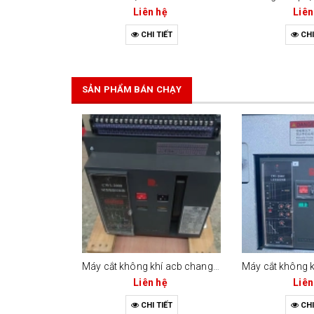
Liên hệ
Liên
CHI TIẾT
CHI
SẢN PHẨM BÁN CHẠY
Máy cắt không khí acb changrong cw1-2000 (bộ điều khiển m-type)
Liên hệ
Liên
CHI TIẾT
CHI