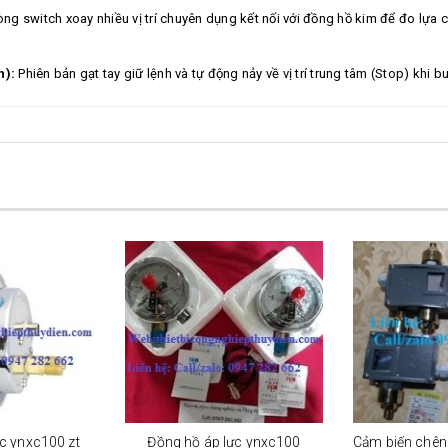
ng switch xoay nhiều vị trí chuyên dụng kết nối với đồng hồ kim để đo lựa 
n):
Phiên bản gạt tay giữ lệnh và tự động nảy về vị trí trung tâm (Stop) khi
c ynxc100 zt
Đồng hồ áp lực ynxc100