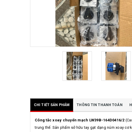
CHI TIẾT SẢN PHẨM
THÔNG TIN THANH TOÁN
H
Công tắc xoay chuyển mạch LW39B-164D0416/2
(Cam
trung thế. Sản phẩm sở hữu tay gạt dạng núm xoay cơ kh