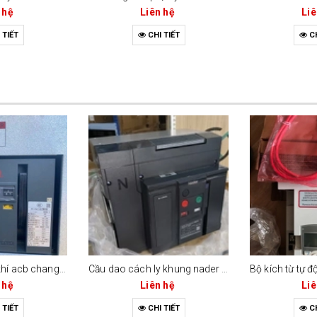
 hệ
Liên hệ
Liê
 TIẾT
CHI TIẾT
CH
Máy cắt không khí acb changrong cw1-2000c (2000a - 3 cực / 4 cực)
Cầu dao cách ly khung nader ndw2gz-2000 (2000a / 4 cực)
 hệ
Liên hệ
Liê
 TIẾT
CHI TIẾT
CH