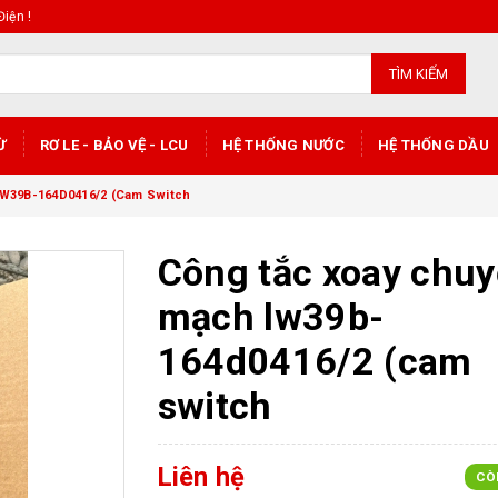
iện !
TÌM KIẾM
Ừ
RƠ LE - BẢO VỆ - LCU
HỆ THỐNG NƯỚC
HỆ THỐNG DẦU
LW39B-164D0416/2 (Cam Switch
Công tắc xoay chu
mạch lw39b-
164d0416/2 (cam
switch
Liên hệ
CÒ