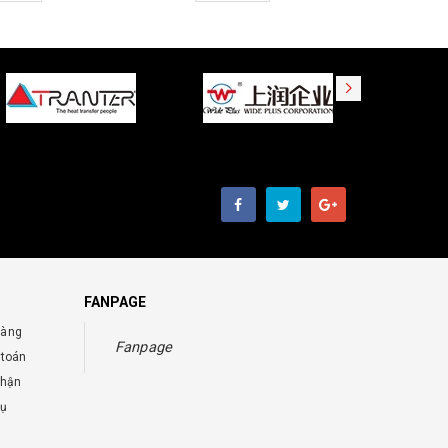
FANPAGE
hàng
Fanpage
 toán
nhận
vụ