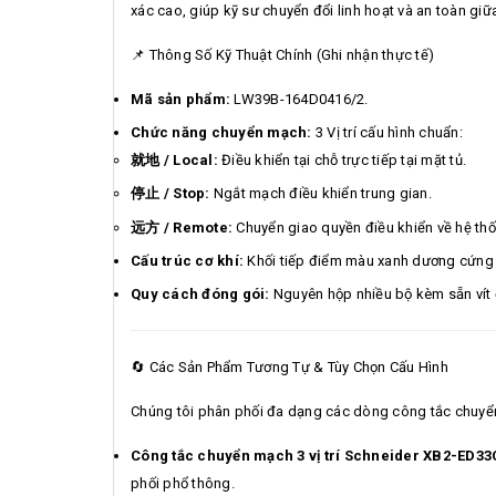
xác cao, giúp kỹ sư chuyển đổi linh hoạt và an toàn gi
📌 Thông Số Kỹ Thuật Chính (Ghi nhận thực tế)
Mã sản phẩm:
LW39B-164D0416/2.
Chức năng chuyển mạch:
3 Vị trí cấu hình chuẩn:
就地 / Local:
Điều khiển tại chỗ trực tiếp tại mặt tủ.
停止 / Stop:
Ngắt mạch điều khiển trung gian.
远方 / Remote:
Chuyển giao quyền điều khiển về hệ th
Cấu trúc cơ khí:
Khối tiếp điểm màu xanh dương cứng c
Quy cách đóng gói:
Nguyên hộp nhiều bộ kèm sẵn vít địn
🔄 Các Sản Phẩm Tương Tự & Tùy Chọn Cấu Hình
Chúng tôi phân phối đa dạng các dòng công tắc chuyể
Công tắc chuyển mạch 3 vị trí Schneider XB2-ED33
phối phổ thông.