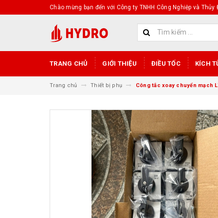
Chào mừng bạn đến với Công ty TNHH Công Nghiệp và Thủy Đ
TRANG CHỦ
GIỚI THIỆU
ĐIỀU TỐC
KÍCH T
Trang chủ
Thiết bị phụ
Công tắc xoay chuyển mạch 