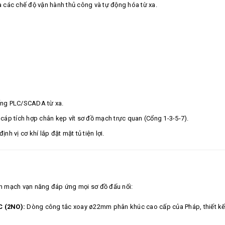
ữa các chế độ vận hành thủ công và tự động hóa từ xa.
ống PLC/SCADA từ xa.
áp tích hợp chân kẹp vít sơ đồ mạch trực quan (Cổng 1-3-5-7).
h vị cơ khí lắp đặt mặt tủ tiện lợi.
n mạch vạn năng đáp ứng mọi sơ đồ đấu nối:
C (2NO):
Dòng công tắc xoay ø22mm phân khúc cao cấp của Pháp, thiết kế 