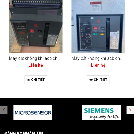
Máy cắt không khí acb changrong cw1-2000 (bộ điều khiển m-type)
Máy cắt không khí acb changrong cw1-2000c (2000a - 3 cực / 4 cực)
Liên hệ
Liên hệ
CHI TIẾT
CHI TIẾT
ĐĂNG KÝ NHẬN TIN