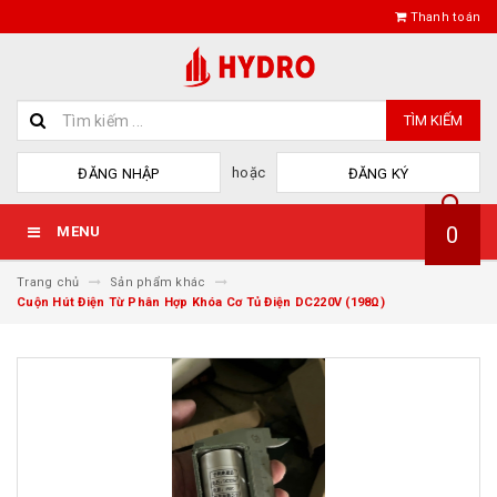
Thanh toán
TÌM KIẾM
hoặc
ĐĂNG NHẬP
ĐĂNG KÝ
0
MENU
Trang chủ
Sản phẩm khác
Cuộn Hút Điện Từ Phân Hợp Khóa Cơ Tủ Điện DC220V (198Ω)