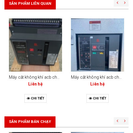
SẢN PHẨM LIÊN QUAN
Máy cắt không khí acb changrong cw1-2000 (bộ điều khiển m-type)
Máy cắt không khí acb changrong cw1-2000c (2000a - 3 cực / 4 cực)
Liên hệ
Liên hệ
CHI TIẾT
CHI TIẾT
SẢN PHẨM BÁN CHẠY