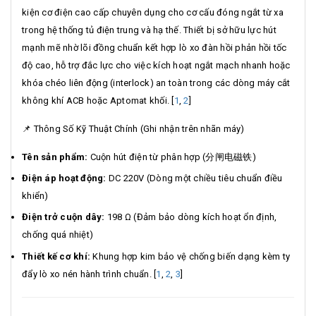
kiện cơ điện cao cấp chuyên dụng cho cơ cấu đóng ngắt từ xa
trong hệ thống tủ điện trung và hạ thế. Thiết bị sở hữu lực hút
mạnh mẽ nhờ lõi đồng chuẩn kết hợp lò xo đàn hồi phản hồi tốc
độ cao, hỗ trợ đắc lực cho việc kích hoạt ngắt mạch nhanh hoặc
khóa chéo liên động (interlock) an toàn trong các dòng máy cắt
không khí ACB hoặc Aptomat khối.
[
1
,
2
]
📌 Thông Số Kỹ Thuật Chính (Ghi nhận trên nhãn máy)
Tên sản phẩm:
Cuộn hút điện từ phân hợp (分闸电磁铁)
Điện áp hoạt động:
DC 220V (Dòng một chiều tiêu chuẩn điều
khiển)
Điện trở cuộn dây:
198 Ω (Đảm bảo dòng kích hoạt ổn định,
chống quá nhiệt)
Thiết kế cơ khí:
Khung hợp kim bảo vệ chống biến dạng kèm ty
đẩy lò xo nén hành trình chuẩn.
[
1
,
2
,
3
]