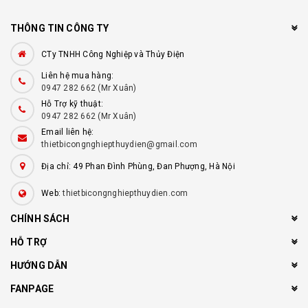
THÔNG TIN CÔNG TY
CTy TNHH Công Nghiệp và Thủy Điện
Liên hệ mua hàng:
0947 282 662 (Mr Xuân)
Hỗ Trợ kỹ thuật:
0947 282 662 (Mr Xuân)
Email liên hệ:
thietbicongnghiepthuydien@gmail.com
Địa chỉ: 49 Phan Đình Phùng, Đan Phượng, Hà Nội
Web:
thietbicongnghiepthuydien.com
CHÍNH SÁCH
HỖ TRỢ
HƯỚNG DẪN
FANPAGE