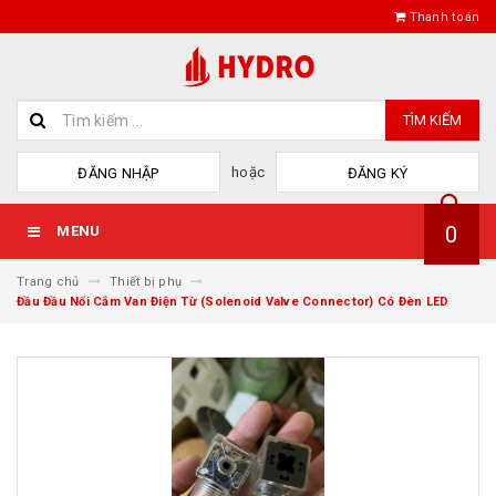
Thanh toán
TÌM KIẾM
hoặc
ĐĂNG NHẬP
ĐĂNG KÝ
0
MENU
Trang chủ
Thiết bị phụ
Đầu Đầu Nối Cắm Van Điện Từ (Solenoid Valve Connector) Có Đèn LED