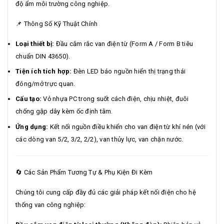
độ ẩm môi trường công nghiệp.
📌 Thông Số Kỹ Thuật Chính
Loại thiết bị:
Đầu cắm rắc van điện từ (Form A / Form B tiêu
chuẩn DIN 43650).
Tiện ích tích hợp:
Đèn LED báo nguồn hiển thị trạng thái
đóng/mở trực quan.
Cấu tạo:
Vỏ nhựa PC trong suốt cách điện, chịu nhiệt, đuôi
chống gập dây kèm ốc định tâm.
Ứng dụng:
Kết nối nguồn điều khiển cho van điện từ khí nén (với
các dòng van 5/2, 3/2, 2/2), van thủy lực, van chặn nước.
🔄 Các Sản Phẩm Tương Tự & Phụ Kiện Đi Kèm
Chúng tôi cung cấp đầy đủ các giải pháp kết nối điện cho hệ
thống van công nghiệp: