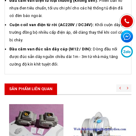
Đầu cắm van điện từ loại thường (Không đèn):
Phiên bản vỏ
nhựa đen tiêu chuẩn, tối ưu chi phí cho các hệ thống tủ điện đã
có đèn báo ngoài.
Cuộn coil van điện từ rời (AC220V / DC24V):
Khối cuộn dây từ
trường đồng bộ nhiều cấp điện áp, dễ dàng thay thế khi coil cũ
bị cháy.
Đầu cắm van đúc sẵn dây cáp (M12 / DIN):
Dòng đầu nối
được đúc sẵn dây nguồn chiều dài 1m - 3m từ nhà máy, tăng
cường độ kín khít tuyệt đối.
SẢN PHẨM LIÊN QUAN