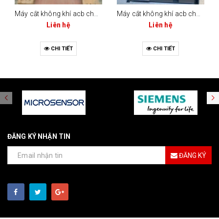
Máy cắt không khí acb changrong cw1-2000 (bộ điều khiển m-type)
Máy cắt không khí acb changrong cw1-2000c (2000a - 3 cực / 4 cực)
Liên hệ
Liên hệ
CHI TIẾT
CHI TIẾT
ĐĂNG KÝ NHẬN TIN
ĐĂNG KÝ