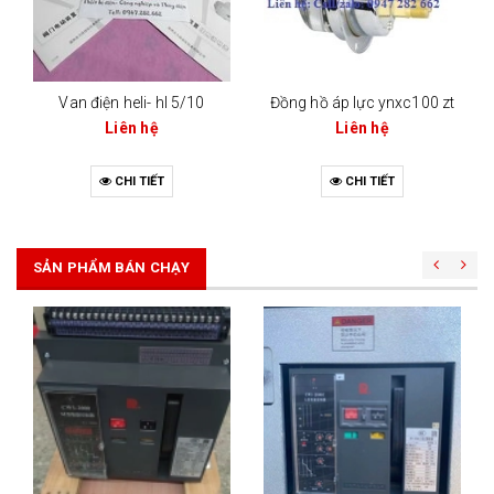
Van điện heli- hl 5/10
Đồng hồ áp lực ynxc100 zt
Liên hệ
Liên hệ
CHI TIẾT
CHI TIẾT
SẢN PHẨM BÁN CHẠY