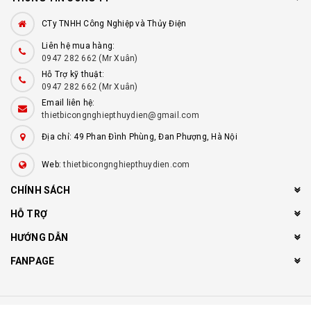
CTy TNHH Công Nghiệp và Thủy Điện
Liên hệ mua hàng:
0947 282 662 (Mr Xuân)
Hỗ Trợ kỹ thuật:
0947 282 662 (Mr Xuân)
Email liên hệ:
thietbicongnghiepthuydien@gmail.com
Địa chỉ: 49 Phan Đình Phùng, Đan Phượng, Hà Nội
Web:
thietbicongnghiepthuydien.com
CHÍNH SÁCH
HỖ TRỢ
HƯỚNG DẪN
FANPAGE
© Bản quyền thuộc về
Công ty TNHH Công Nghiệp và Thủy Điện