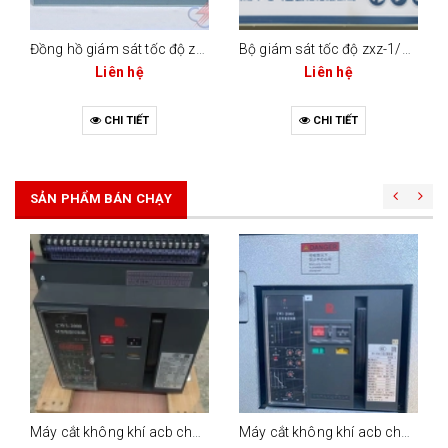
Đồng hồ giám sát tốc độ zxd-a
Bộ giám sát tốc độ zxz-1/nf-zxz200/nftq200
Liên hệ
Liên hệ
CHI TIẾT
CHI TIẾT
SẢN PHẨM BÁN CHẠY
Máy cắt không khí acb changrong cw1-2000 (bộ điều khiển m-type)
Máy cắt không khí acb changrong cw1-2000c (2000a - 3 cực / 4 cực)