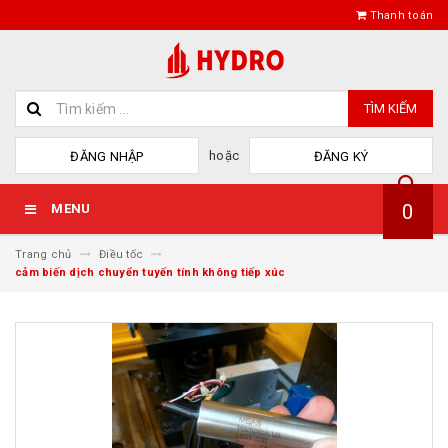
Thanh toán
TÌM KIẾM
hoặc
ĐĂNG NHẬP
ĐĂNG KÝ
0
MENU
Trang chủ
Điều tốc
cảm biến dịch chuyển tuyến tính không tiếp xúc