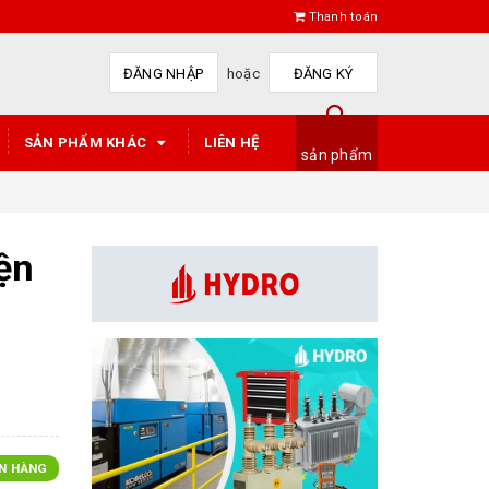
Thanh toán
ĐĂNG NHẬP
hoặc
ĐĂNG KÝ
SẢN PHẨM KHÁC
LIÊN HỆ
sản phẩm
ện
N HÀNG