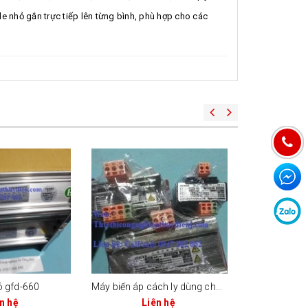
 nhỏ gắn trực tiếp lên từng bình, phù hợp cho các
ó gfd-660
Máy biến áp cách ly dùng cho mạch điều khiển
Rơ le
n hệ
Liên hệ
Li