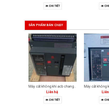
CHI TIẾT
CHI
SẢN PHẨM BÁN CHẠY
Máy cắt không khí acb changrong cw1-2000 (bộ điều khiển m-type)
Liên hệ
Liên
CHI TIẾT
CHI