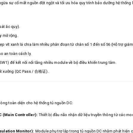
ngừa sự cố mất nguồn đột ngột và tối ưu hóa quy trình bảo dưỡng hệ thống l
t ắc quy).
y mở rộng.
 vít xanh lá chia làm nhiều phân đoạn từ chân số 1 đến số 56 (Hỗ trợ giám s
 an toàn cách ly.
(SW1) để kết nối nối tầng nhiều module về bộ điều khiển trung tâm.
ất xưởng (QC Pass / 合格证).
hòng toàn diện cho hệ thống tủ nguồn DC:
C (Main Controller):
Thiết bị đầu não nhận dữ liệu truyền thông từ các mo
sulation Monitor):
Module phụ trợ lắp trong tủ nguồn DC nhằm phát hiện cá