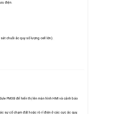
ưu điện.
át chuỗi ắc quy số lượng cell lớn).
dule PM3B để hiển thị lên màn hình HMI và cảnh báo
c sự cố chạm đất hoặc rò rỉ điện ở các cực ắc quy.