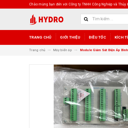
Chào mừng bạn đến với Công ty TNHH Công Nghiệp và Thủy Đ
TRANG CHỦ
GIỚI THIỆU
ĐIỀU TỐC
KÍCH T
Trang chủ
Máy biến áp
Module Giám Sát Điện Áp Bì