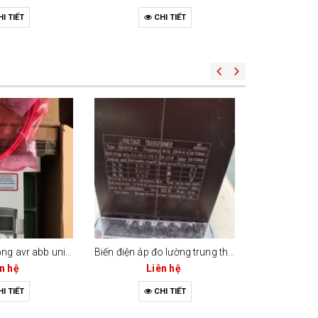
I TIẾT
CHI TIẾT
C
Bộ kích từ tự động avr abb unitrol 1020-003 (mã 3bhe030579r0003)
Biến điện áp đo lường trung thế (voltage transformer - vt/pt)
n hệ
Liên hệ
Li
I TIẾT
CHI TIẾT
C