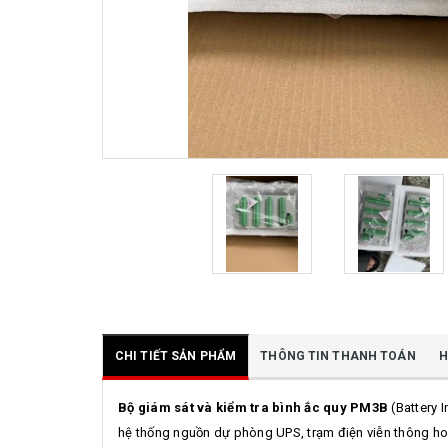
CHI TIẾT SẢN PHẨM
THÔNG TIN THANH TOÁN
H
Bộ giám sát và kiểm tra bình ắc quy PM3B
(Battery I
hệ thống nguồn dự phòng UPS, trạm điện viễn thông hoặc 