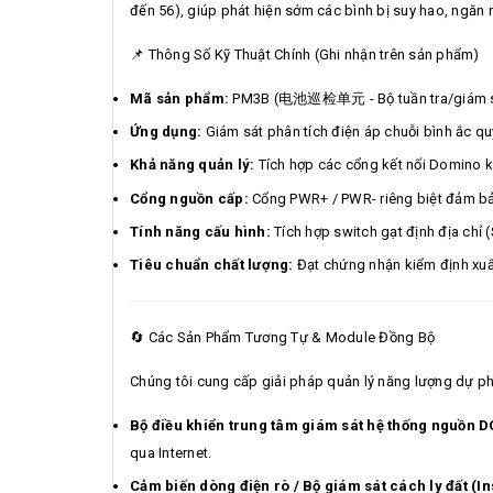
đến 56), giúp phát hiện sớm các bình bị suy hao, ngăn 
📌 Thông Số Kỹ Thuật Chính (Ghi nhận trên sản phẩm)
Mã sản phẩm:
PM3B (电池巡检单元 - Bộ tuần tra/giám sá
Ứng dụng:
Giám sát phân tích điện áp chuỗi bình ắc qu
Khả năng quản lý:
Tích hợp các cổng kết nối Domino kẹp
Cổng nguồn cấp:
Cổng PWR+ / PWR- riêng biệt đảm bảo
Tính năng cấu hình:
Tích hợp switch gạt định địa chỉ 
Tiêu chuẩn chất lượng:
Đạt chứng nhận kiểm định xu
🔄 Các Sản Phẩm Tương Tự & Module Đồng Bộ
Chúng tôi cung cấp giải pháp quản lý năng lượng dự p
Bộ điều khiển trung tâm giám sát hệ thống nguồn D
qua Internet.
Cảm biến dòng điện rò / Bộ giám sát cách ly đất (In