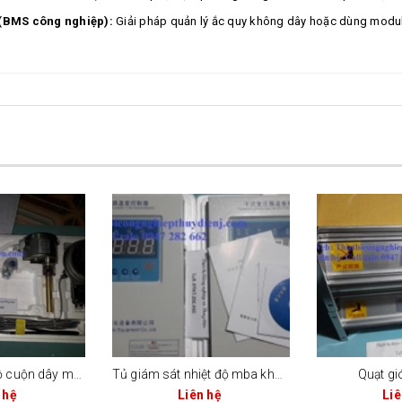
 (BMS công nghiệp):
Giải pháp quản lý ắc quy không dây hoặc dùng module
Đồng hồ nhiệt độ cuộn dây mba: bwr-4l5
Tủ giám sát nhiệt độ mba khô ld-bk10-220fa
Quạt gi
 hệ
Liên hệ
Liê