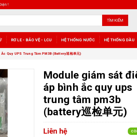
iện !
TÌM KIẾM
Ừ
RƠ LE - BẢO VỆ - LCU
HỆ THỐNG NƯỚC
HỆ THỐNG DẦU
nh Ắc Quy UPS Trung Tâm PM3B (Battery巡检单元)
Module giám sát đi
áp bình ắc quy ups
trung tâm pm3b
(battery巡检单元)
Liên hệ
CÒ