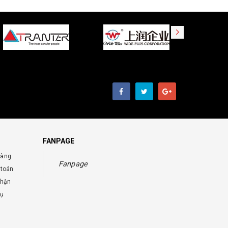
FANPAGE
hàng
Fanpage
 toán
nhận
vụ