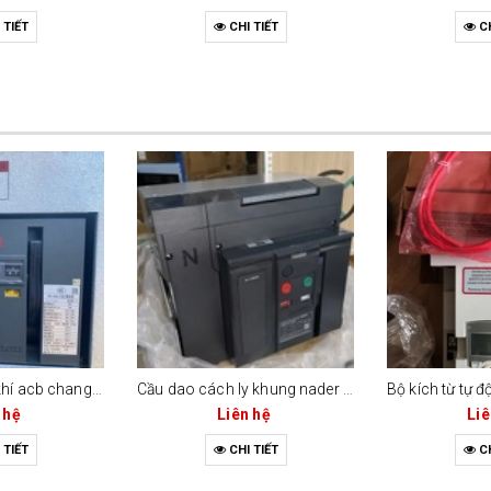
 TIẾT
CHI TIẾT
CH
Máy cắt không khí acb changrong cw1-2000c (2000a - 3 cực / 4 cực)
Cầu dao cách ly khung nader ndw2gz-2000 (2000a / 4 cực)
 hệ
Liên hệ
Liê
 TIẾT
CHI TIẾT
CH