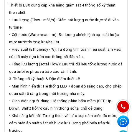
Thiết bị LSX cung cấp khả năng giám sát 4 thông số kỹ thuật
then chốt:
• Lưu lượng (Flow - m^3/s): Giám sát lượng nước thực tế đi vào
turbine.
• Cột nước (Waterhead - m): Đo lường chênh lệch áp suất hoặc
mực nước thượng lưu/hạ lưu.
• Hiệu suất (Efficiency - %): Tự động tính toán hiệu suất làm việc
của tổ máy dựa trên các thông số đầu vào.
• Tổng lưu lượng (Total Flow): Lưu trữ dữ liệu tổng lượng nước đã
qua turbine phục vụ báo cáo vận hành.
3. Thông số kỹ thuật & Đặc điểm thiết kế
• Màn hình hiển thị: Hệ thống LED 7 đoạn độ sáng cao, cho phép
quan sát rõ ràng trong môi trường nhà máy.
• Giao diện người dùng: Hệ thống phím bấm mềm (SET, Up,
Down, Shift) hỗ trợ cấu hình thông số tại chỗ dễ dàng.
• Khả năng kết nối: Tương thích với các loại cảm biến đo mức,
cảm biến áp suất và thiết bị đo lưu lượng phổ biến trên thị
trường.