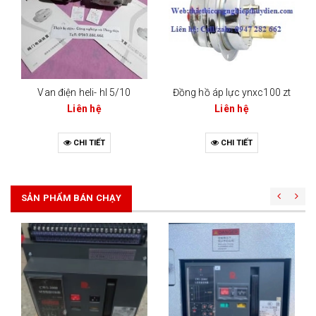
Van điện heli- hl 5/10
Đồng hồ áp lực ynxc100 zt
Liên hệ
Liên hệ
CHI TIẾT
CHI TIẾT
SẢN PHẨM BÁN CHẠY