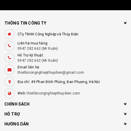
THÔNG TIN CÔNG TY
CTy TNHH Công Nghiệp và Thủy Điện
Liên hệ mua hàng:
0947 282 662 (Mr Xuân)
Hỗ Trợ kỹ thuật:
0947 282 662 (Mr Xuân)
Email liên hệ:
thietbicongnghiepthuydien@gmail.com
Địa chỉ: 49 Phan Đình Phùng, Đan Phượng, Hà Nội
Web:
thietbicongnghiepthuydien.com
CHÍNH SÁCH
HỖ TRỢ
HƯỚNG DẪN