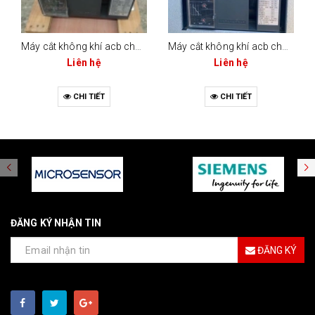
Máy cắt không khí acb changrong cw1-2000 (bộ điều khiển m-type)
Máy cắt không khí acb changrong cw1-2000c (2000a - 3 cực / 4 cực)
Liên hệ
Liên hệ
CHI TIẾT
CHI TIẾT
ĐĂNG KÝ NHẬN TIN
ĐĂNG KÝ