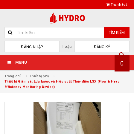
Thanh toán
TÌM KIẾM
hoặc
ĐĂNG NHẬP
ĐĂNG KÝ
0
MENU
Trang chủ
Thiết bị phụ
Thiết bị Giám sát Lưu lượng và Hiệu suất Thủy điện LSX (Flow & Head
Efficiency Monitoring Device)