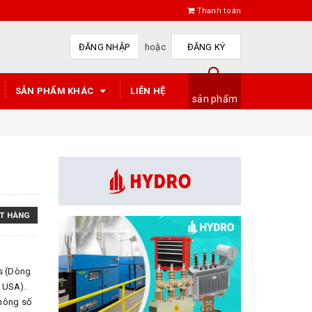
Thanh toán
ĐĂNG NHẬP
hoặc
ĐĂNG KÝ
SẢN PHẨM KHÁC
LIÊN HỆ
sản phẩm
T HÀNG
s (Dòng
I USA).
thông số