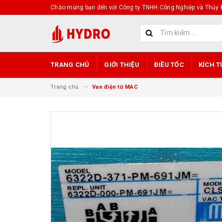
Chào mừng bạn đến với Công ty TNHH Công Nghiệp và Thủy Đ
TRANG CHỦ
GIỚI THIỆU
ĐIỀU TỐC
KÍCH T
Trang chủ
Van điện từ MAC