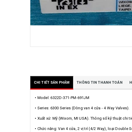
CHI TIẾT SẢN PHẨM
THÔNG TIN THANH TOÁN
H
• Model: 6322D-371-PM-691JM
• Series: 6300 Series (Dòng van 4 cửa - 4 Way Valves).
• Xuất xứ: Mỹ (Wixom, MI USA). Thông số kỹ thuật chi t
• Chức năng: Van 4 cửa, 2 vị trí (4/2 Way), loại Double 