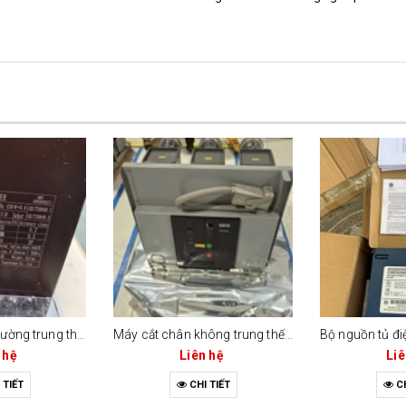
Biến điện áp đo lường trung thế (voltage transformer - vt/pt)
Máy cắt chân không trung thế geis secovac (dòng rút kéo / drawout type)
 hệ
Liên hệ
Liê
 TIẾT
CHI TIẾT
CH