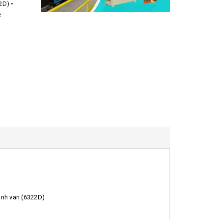
2D) •
e
hình van (6322D)