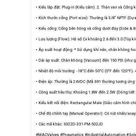
• Kiểu lắp đặt: Plug-in (Kiểu cắm). 2. Thân van và Cổng k
• Kích thước cổng (Port size): Thường là 3/8" NPTF (Dự
• Kiểu cổng: Cổng bên hông và cổng dưới đáy (Side & B
• Lưu lượng (Flow): Hệ số Cv khoảng 2.6 đến 3.0 (Tùy kí
• Áp suất hoạt động: * Sử dụng khí nén, chân không hoặ
• Dải áp suất: Chân không (Vacuum) đến 150 PSI (như gh
• Nhiệt độ môi trường: -18°C đến 50°C (0°F đến 120°F).
• Điện áp: Thường là 24VDC (Mã 691 thường tương ứng 
• Công suất tiêu thụ: Khoảng 1.8W đến 2.5W (Dòng tiết 
• Kiểu kết nối điện: Rectangular Male (Giắc cắm hình ch
• Chế độ chỉnh tay (Manual Operator): Có nút nhấn/xoa
• Các mã khác: 6322D-331-PM-502JD
#MACValves #Pneumatics #IndustrialAutomation #So