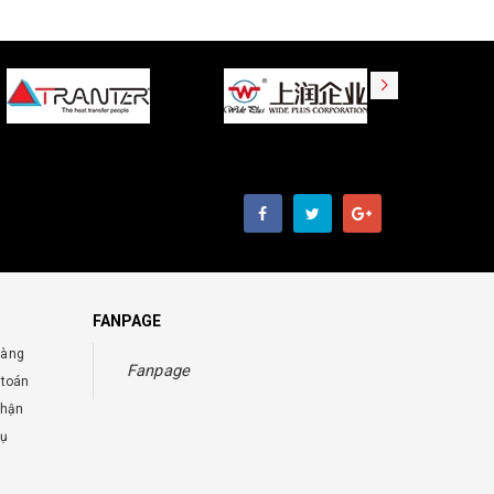
FANPAGE
hàng
Fanpage
 toán
nhận
vụ