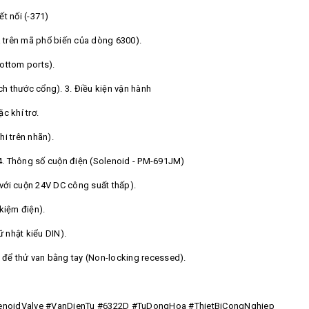
ết nối (-371)
a trên mã phổ biến của dòng 6300).
ottom ports).
ch thước cổng). 3. Điều kiện vận hành
c khí trơ.
i trên nhãn).
 4. Thông số cuộn điện (Solenoid - PM-691JM)
với cuộn 24V DC công suất thấp).
kiệm điện).
ữ nhật kiểu DIN).
y để thử van bằng tay (Non-locking recessed).
lenoidValve #VanDienTu #6322D #TuDongHoa #ThietBiCongNghiep