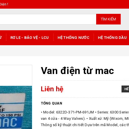
iện !
TÌM KIẾM
Ừ
RƠ LE - BẢO VỆ - LCU
HỆ THỐNG NƯỚC
HỆ THỐNG DẦU
Van điện từ mac
Liên hệ
HẾ
TỔNG QUAN
• Model: 6322D-371-PM-691JM • Series: 6300 Serie
van 4 cửa - 4 Way Valves). • Xuất xứ: Mỹ (Wixom, M
Thông số kỹ thuật chi tiết Dựa trên mã Model, các 