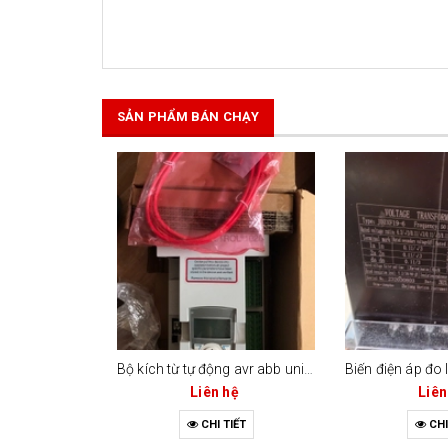
SẢN PHẨM BÁN CHẠY
Bộ kích từ tự động avr abb unitrol 1020-003 (mã 3bhe030579r0003)
Liên hệ
Liên
CHI TIẾT
CHI