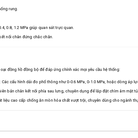
ống rung.
0.4, 0.8, 1.2 MPa giúp quan sát trực quan.
kết nối chân đứng chắc chắn.
loại đồng hồ đồng bộ để đáp ứng chính xác mọi yêu cầu hệ thống:
:
Các cấu hình dải đo phổ thông như 0-0.6 MPa, 0-1.0 MPa, hoặc dòng áp lực
iên bản chân kết nối phía sau lưng, chuyên dụng để lắp đặt chìm âm mặt tủ
t liệu cao cấp chống ăn mòn hóa chất vượt trội, chuyên dùng cho ngành thực