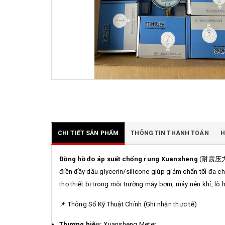
CHI TIẾT SẢN PHẨM
THÔNG TIN THANH TOÁN
H
Đồng hồ đo áp suất chống rung Xuansheng
(耐震压力表) 
điền đầy dầu glycerin/silicone giúp giảm chấn tối đa ch
thọ thiết bị trong môi trường máy bơm, máy nén khí, lò h
📌 Thông Số Kỹ Thuật Chính (Ghi nhận thực tế)
Thương hiệu:
Xuansheng Meter