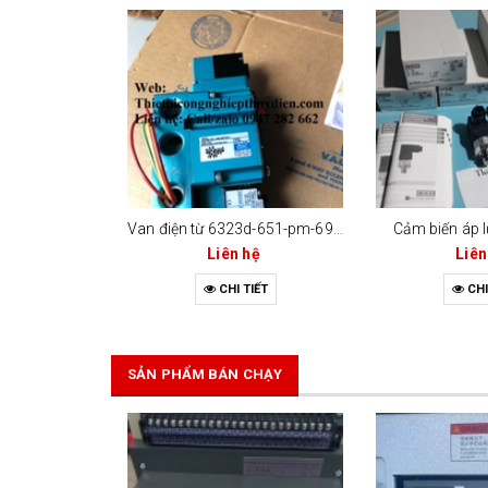
Van điện từ 6323d-651-pm-691da
Cảm biến áp l
Liên hệ
Liên
CHI TIẾT
CHI
SẢN PHẨM BÁN CHẠY