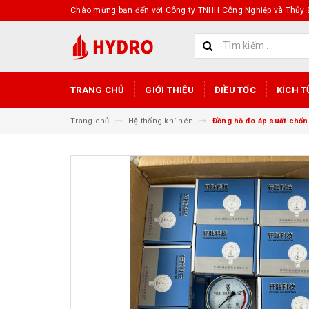
Chào mừng bạn đến với Công ty TNHH Công Nghiệp và Thủy Đ
TRANG CHỦ
GIỚI THIỆU
ĐIỀU TỐC
KÍCH T
Trang chủ
Hệ thống khí nén
Đồng hồ đo áp suất chố