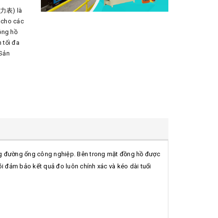
压力表) là
 cho các
ồng hồ
 tối đa
 Sản
g đường ống công nghiệp. Bên trong mặt đồng hồ được
õi đảm bảo kết quả đo luôn chính xác và kéo dài tuổi