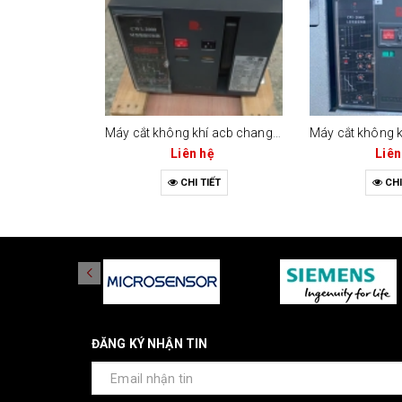
Máy cắt không khí acb changrong cw1-2000 (bộ điều khiển m-type)
Liên hệ
Liên
CHI TIẾT
CHI
ĐĂNG KÝ NHẬN TIN