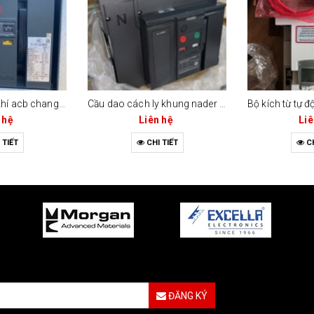
Máy cắt không khí acb changrong cw1-2000c (2000a - 3 cực / 4 cực)
Cầu dao cách ly khung nader ndw2gz-2000 (2000a / 4 cực)
 hệ
Liên hệ
Liê
 TIẾT
CHI TIẾT
CH
ĐĂNG KÝ