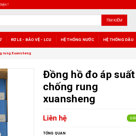
iện !
TÌM KIẾM
Ừ
RƠ LE - BẢO VỆ - LCU
HỆ THỐNG NƯỚC
HỆ THỐNG DẦU
ng rung Xuansheng
Đồng hồ đo áp suất
chống rung
xuansheng
Liên hệ
CÒ
TỔNG QUAN