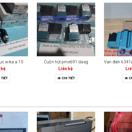
ực wika a-10
Cuộn hút pme691-daag
Van điện 634
 hệ
Liên hệ
Liê
 TIẾT
CHI TIẾT
CH