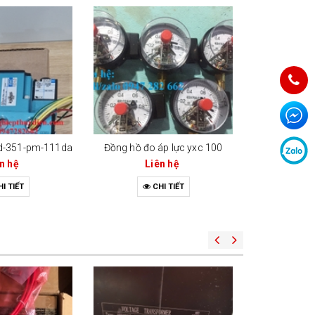
1d-351-pm-111da
Đồng hồ đo áp lực yxc 100
Cảm b
n hệ
Liên hệ
Li
I TIẾT
CHI TIẾT
C